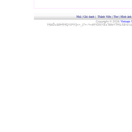
Nhà
|
Ghi danh
|
Thành Viên
|
Thơ
|
Hình ảnh
Copyright © 2026
Vietnam 
áfŽv‚ßêQ†ôª[»>_|7×–²»‹èÓ0Èz˜ß6kYTLñå¾Î