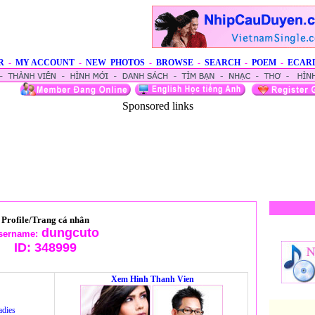
R
-
MY ACCOUNT
-
NEW PHOTOS
-
BROWSE
-
SEARCH
-
POEM
-
ECAR
Sponsored links
Profile/Trang cá nhân
dungcuto
sername:
ID:
348999
Xem Hinh Thanh Vien
adies