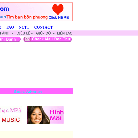
D
-
FAQ
-
NCTT
-
CONTACT
Banner Advertise