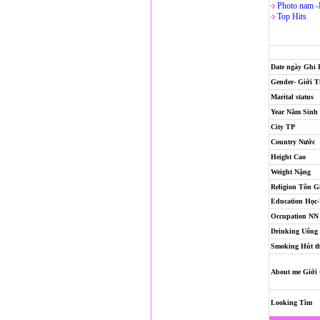
Photo nam 
Top Hits
Date ngày Ghi
Gender- Giới T
Marital status
Year Năm Sinh
City TP
Country Nước
Height Cao
Weight Nặng
Religion
Tôn G
Education Học
Occupation NN
Drinking Uống
Smoking Hút t
About me Giới 
Looking Tìm