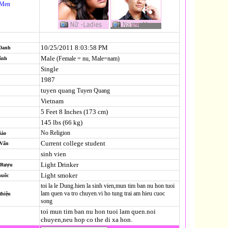
-Men
10/25/2011 8:03:58 PM
 Danh
Male
(Female = nu, Male=nam)
ính
Single
1987
tuyen quang
Tuyen Quang
Vietnam
5 Feet 8 Inches (173 cm)
145 lbs (66 kg)
No Religion
iáo
Current college student
-Vấn
sinh vien
Light Drinker
 Rượu
Light smoker
huốc
toi la le Dung.hien la sinh vien,mun tim ban nu hon tuoi
lam quen va tro chuyen.vi ho tung trai am hieu cuoc
thiệu
song
toi mun tim ban nu hon tuoi lam quen.noi
chuyen,neu hop co the di xa hon.