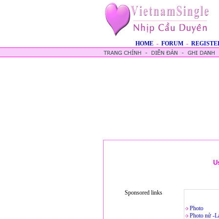
HOME
-
FORUM
-
REGISTE
U
Sponsored links
Photo
Photo nử -L