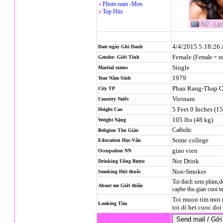
Photo nam -Men
Top Hits
4/4/2015 5:18:26
Date ngày Ghi Danh
Female
(Female = n
Gender- Giới Tính
Single
Marital status
1979
Year Năm Sinh
Phan Rang-Thap 
City TP
Vietnam
Country Nước
5 Feet 0 Inches (1
Height Cao
105 lbs (48 kg)
Weight Nặng
Catholic
Religion
Tôn Giáo
Some college
Education Học-Vấn
giao vien
Occupation NN
Not Drink
Drinking Uống Rượu
Non-Smoker
Smoking Hút thuốc
Toi thich xem phim,d
About me Giới thiệu
caphe thu gian cuoi t
Toi muon tim mot 
Looking Tìm
toi di het cuoc doi