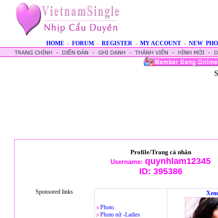
HOME
-
FORUM
-
REGISTER
-
MY ACCOUNT
-
NEW PHO
S
Profile/Trang cá nhân
quynhlam12345
Username:
ID:
395386
Sponsored links
Xem
Photo
Photo nử -Ladies