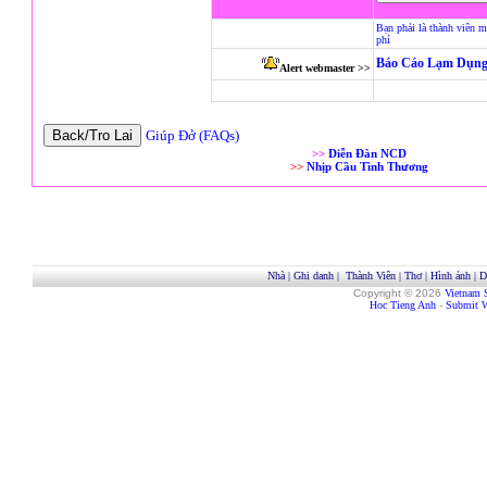
Bạn phải là thành viên m
phí
Báo Cáo Lạm Dụng
Alert webmaster >>
Giúp Đở (FAQs)
>>
Diễn Đàn NCD
>>
Nhịp Cầu Tình Thương
Nhà
|
Ghi danh
|
Thành Viên
|
Thơ
|
Hình ảnh
|
D
Copyright © 2026
Vietnam 
Hoc Tieng Anh
-
Submit W