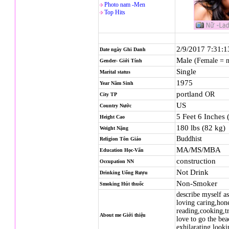
Photo nam -Men
Top Hits
2/9/2017 7:31:
Date ngày Ghi Danh
Male
(Female = 
Gender- Giới Tính
Single
Marital status
1975
Year Năm Sinh
portland
OR
City TP
US
Country Nước
5 Feet 6 Inches
Height Cao
180 lbs (82 kg)
Weight Nặng
Buddhist
Religion
Tôn Giáo
MA/MS/MBA
Education Học-Vấn
construction
Occupation NN
Not Drink
Drinking Uống Rượu
Non-Smoker
Smoking Hút thuốc
describe myself as
loving caring,hone
reading,cooking,t
About me Giới thiệu
love to go the be
exhilarating,looki