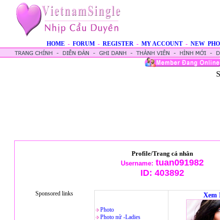
HOME
-
FORUM
-
REGISTER
-
MY ACCOUNT
-
NEW PHO
S
Profile/Trang cá nhân
tuan091982
Username:
ID:
403892
Sponsored links
Xem 
Photo
Photo nử -Ladies