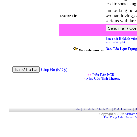
lead to something
i'm looking for 
woman,loving,ca
Looking Tìm
serious with her
Bạn phải là thành viê
toàn miễn phí
Báo Cáo Lạm Dụng
Alert webmaster >>
Giúp Đở (FAQs)
>>
Diễn Đàn NCD
>>
Nhịp Cầu Tình Thương
Nhà
|
Ghi danh
|
Thành Viên
|
Thơ
|
Hình ảnh
|
D
Copyright © 2026
Vietnam 
Hoc Tieng Anh
-
Submit W