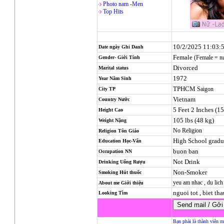
Photo nam -Men
Top Hits
10/2/2025 11:03:
Date ngày Ghi Danh
Female
(Female = n
Gender- Giới Tính
Divorced
Marital status
1972
Year Năm Sinh
TPHCM
Saigon
City TP
Vietnam
Country Nước
5 Feet 2 Inches (1
Height Cao
105 lbs (48 kg)
Weight Nặng
No Religion
Religion
Tôn Giáo
High School gradu
Education Học-Vấn
buon ban
Occupation NN
Not Drink
Drinking Uống Rượu
Non-Smoker
Smoking Hút thuốc
yeu am nhac , du lich
About me Giới thiệu
nguoi tot , biet th
Looking Tìm
Bạn phải là thành viên m