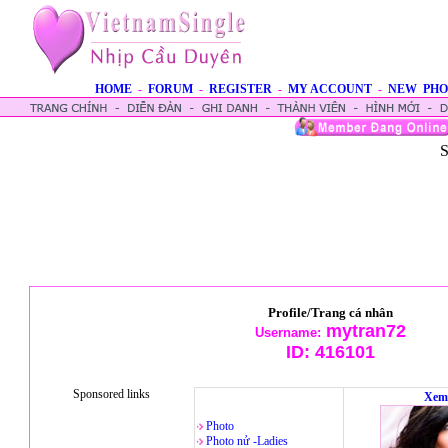
HOME
-
FORUM
-
REGISTER
-
MY ACCOUNT
-
NEW PHO
S
Profile/Trang cá nhân
mytran72
Username:
ID:
416101
Sponsored links
Xem
Photo
Photo nử -Ladies