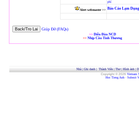
phí
Báo Cáo Lạm Dụng
Alert webmaster >>
Giúp Đở (FAQs)
>>
Diễn Đàn NCD
>>
Nhịp Cầu Tình Thương
Nhà
|
Ghi danh
|
Thành Viên
|
Thơ
|
Hình ảnh
|
D
Copyright © 2026
Vietnam 
Hoc Tieng Anh
-
Submit W