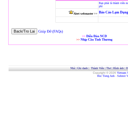
Bạn phải là thành viên m
phí
Báo Cáo Lạm Dụng
Alert webmaster >>
Giúp Đở (FAQs)
>>
Diễn Đàn NCD
>>
Nhịp Cầu Tình Thương
Nhà
|
Ghi danh
|
Thành Viên
|
Thơ
|
Hình ảnh
|
D
Copyright © 2026
Vietnam 
Hoc Tieng Anh
-
Submit W