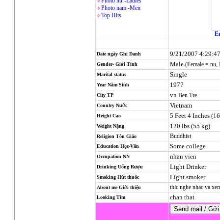
Photo nử -Ladies
Photo nam -Men
Top Hits
En
9/21/2007 4:29:4
Date ngày Ghi Danh
Male
(Female = nu,
Gender- Giới Tính
Single
Marital status
1977
Year Năm Sinh
vn
Ben Tre
City TP
Vietnam
Country Nước
5 Feet 4 Inches (1
Height Cao
120 lbs (55 kg)
Weight Nặng
Buddhist
Religion
Tôn Giáo
Some college
Education Học-Vấn
nhan vien
Occupation NN
Light Drinker
Drinking Uống Rượu
Light smoker
Smoking Hút thuốc
thic nghe nhac va x
About me Giới thiệu
chan that
Looking Tìm