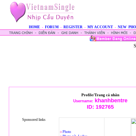
HOME
-
FORUM
-
REGISTER
-
MY ACCOUNT
-
NEW PHO
S
Profile/Trang cá nhân
khanhbentre
Username:
ID:
192765
Sponsored links
Photo